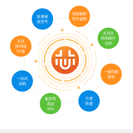
智能解析
批量修
型号参数
改型号
支持文
档和图片
支持
识别
移动端
PC端
一键匹配
报价
一站式
采购
方便
配齐率
快捷
高达
90%